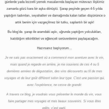
günlerde yada lezzetli yemek masalarında başlayan mütevazı ilişkimiz
zamanla gözü kara bir aşka dönüştü. Şarap peşinde geçen 4-5 yılda
yaptığım tadımları, seyahatleri ve damağımda kalan tatları düşününce o
artık benim için vazgeçilmez bir tutku, saplantılı bir aşk!
Bu blog’da şarap ile aramdaki aşkı, uğrunda yaptığım yolculukları,
katıldığım etkinlikleri ve eğlenceli serüvenlerimi paylaşacağım.
Hazırsanız başlıyorum…
Je ne sais pas exactement où a commencé mon aventure avec le vin,
mais quand je regarde en arrière, je me souviens de ces 4 ou 5
dernières années de dégustation, des vins découverts au fil de mes
voyages et de leur goût différent selon leur type. C’est une passion qui,
avec l’expérience, ne cesse de grandir.
A travers ce blog, je voudrais vous présenter le monde du vin, vous
faire partager mes voyages et mes beaux souvenirs. Si vous êtes
prêts, c’est parti.