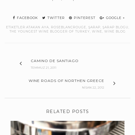
FACEBOOK
TWITTER
PINTEREST
GOOGLE +
ETIKETLER:
ATAKAN AYA
,
ROSEBLANCROUGE
,
ŞARAP
,
ŞARAP BLOGU
,
THE YOUNGEST WINE BLOGGER OF TURKEY
,
WINE
,
WINE BLOG
CAMINO DE SANTIAGO
TEMMUZ 21, 2011
WINE ROADS OF NORTHEN GREECE
NISAN 22, 2012
RELATED POSTS