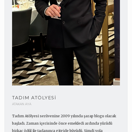
TADIM ATÖLYESI
ATAKAN AYA
Tadım Atölyesi serüvenine 2009 yılında şarap blogu olarak
başladı. Zaman içerisinde önce emekledi ardında yürüdü
birkaç ödül ile taçlanınca gitgide büyüdü. Şimdi yola