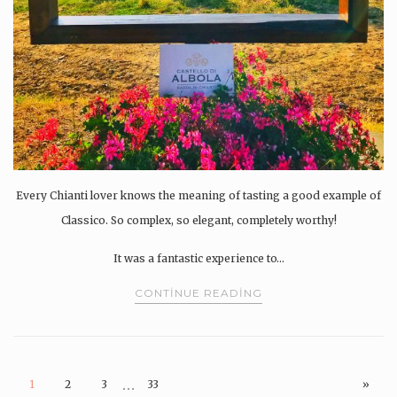
Every Chianti lover knows the meaning of tasting a good example of
Classico. So complex, so elegant, completely worthy!
It was a fantastic experience to…
CONTINUE READING
…
1
2
3
33
»