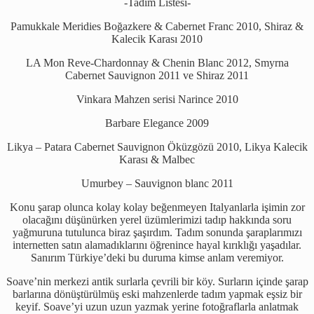
-Tadım Listesi-
Pamukkale Meridies Boğazkere & Cabernet Franc 2010, Shiraz &
Kalecik Karası 2010
LA Mon Reve-Chardonnay & Chenin Blanc 2012, Smyrna
Cabernet Sauvignon 2011 ve Shiraz 2011
Vinkara Mahzen serisi Narince 2010
Barbare Elegance 2009
Likya – Patara Cabernet Sauvignon Öküzgözü 2010, Likya Kalecik
Karası & Malbec
Umurbey – Sauvignon blanc 2011
Konu şarap olunca kolay kolay beğenmeyen Italyanlarla işimin zor
olacağını düşünürken yerel üzümlerimizi tadıp hakkında soru
yağmuruna tutulunca biraz şaşırdım. Tadım sonunda şaraplarımızı
internetten satın alamadıklarını öğrenince hayal kırıklığı yaşadılar.
Sanırım Türkiye’deki bu duruma kimse anlam veremiyor.
Soave’nin merkezi antik surlarla çevrili bir köy. Surların içinde şarap
barlarına dönüştürülmüş eski mahzenlerde tadım yapmak eşsiz bir
keyif. Soave’yi uzun uzun yazmak yerine fotoğraflarla anlatmak