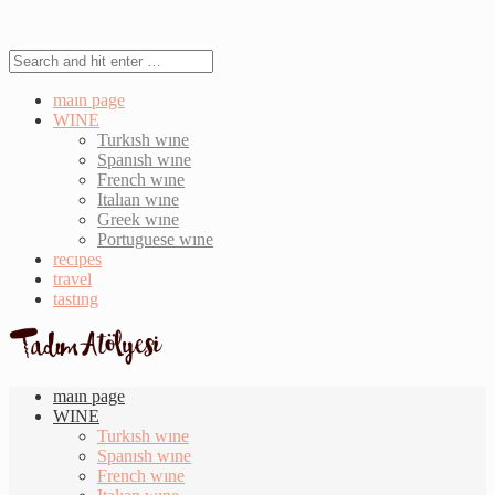
maın page
WINE
Turkısh wıne
Spanısh wıne
French wıne
Italıan wıne
Greek wıne
Portuguese wıne
recıpes
travel
tastıng
maın page
WINE
Turkısh wıne
Spanısh wıne
French wıne