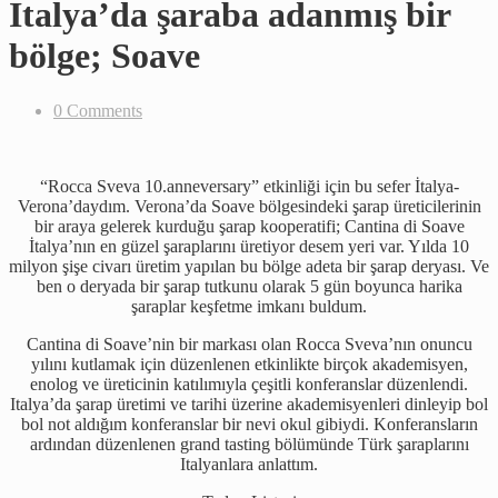
Italya’da şaraba adanmış bir
bölge; Soave
0 Comments
“Rocca Sveva 10.anneversary” etkinliği için bu sefer İtalya-
Verona’daydım. Verona’da Soave bölgesindeki şarap üreticilerinin
bir araya gelerek kurduğu şarap kooperatifi; Cantina di Soave
İtalya’nın en güzel şaraplarını üretiyor desem yeri var. Yılda 10
milyon şişe civarı üretim yapılan bu bölge adeta bir şarap deryası. Ve
ben o deryada bir şarap tutkunu olarak 5 gün boyunca harika
şaraplar keşfetme imkanı buldum.
Cantina di Soave’nin bir markası olan Rocca Sveva’nın onuncu
yılını kutlamak için düzenlenen etkinlikte birçok akademisyen,
enolog ve üreticinin katılımıyla çeşitli konferanslar düzenlendi.
Italya’da şarap üretimi ve tarihi üzerine akademisyenleri dinleyip bol
bol not aldığım konferanslar bir nevi okul gibiydi. Konferansların
ardından düzenlenen grand tasting bölümünde Türk şaraplarını
Italyanlara anlattım.