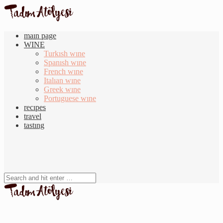
maın page
WINE
Turkısh wıne
Spanısh wıne
French wıne
Italıan wıne
Greek wıne
Portuguese wıne
recıpes
travel
tastıng