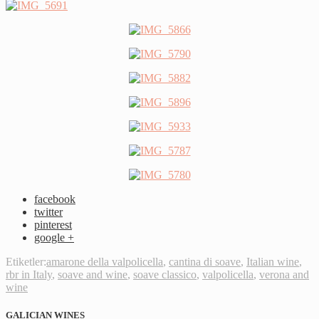
facebook
twitter
pinterest
google +
Etiketler:
amarone della valpolicella
,
cantina di soave
,
Italian wine
,
rbr in Italy
,
soave and wine
,
soave classico
,
valpolicella
,
verona and
wine
GALICIAN WINES