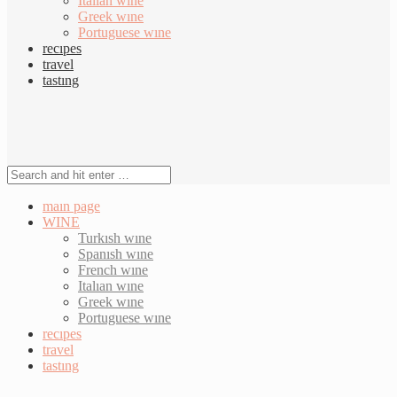
Italıan wıne
Greek wıne
Portuguese wıne
recıpes
travel
tastıng
maın page
WINE
Turkısh wıne
Spanısh wıne
French wıne
Italıan wıne
Greek wıne
Portuguese wıne
recıpes
travel
tastıng