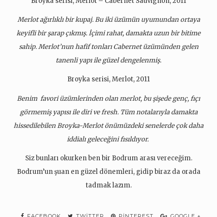
Broyka serisi, Merlot – Cabernet Sauvignon, 2011
Merlot ağırlıklı bir kupaj. Bu iki üzümün uyumundan ortaya
keyifli bir şarap çıkmış. İçimi rahat, damakta uzun bir bitime
sahip. Merlot’nun hafif tonları Cabernet üzümünden gelen
tanenli yapı ile güzel dengelenmiş.
Broyka serisi, Merlot, 2011
Benim favori üzümlerinden olan merlot, bu şişede genç, fıçı
görmemiş yapısı ile diri ve fresh. Tüm notalarıyla damakta
hissedilebilen Broyka-Merlot önümüzdeki senelerde çok daha
iddialı geleceğini fısıldıyor.
Siz bunları okurken ben bir Bodrum arası vereceğim.
Bodrum’un şuan en güzel dönemleri, gidip biraz da orada
tadmak lazım.
FACEBOOK
TWITTER
PINTEREST
GOOGLE +