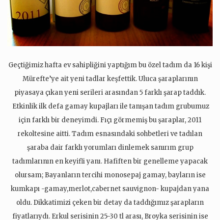
Geçtiğimiz hafta ev sahipliğini yaptığım bu özel tadım da 16 kişi
Mürefte’ye ait yeni tadlar keşfettik. Uluca şaraplarının
piyasaya çıkan yeni serileri arasından 5 farklı şarap taddık.
Etkinlik ilk defa gamay kupajları ile tanışan tadım grubumuz
için farklı bir deneyimdi. Fıçı görmemiş bu şaraplar, 2011
rekoltesine aitti. Tadım esnasındaki sohbetleri ve tadılan
şaraba dair farklı yorumları dinlemek sanırım grup
tadımlarının en keyifli yanı. Hafiften bir genelleme yapacak
olursam; Bayanların tercihi monosepaj gamay, bayların ise
kumkapı -gamay,merlot,cabernet sauvignon- kupajdan yana
oldu. Dikkatimizi çeken bir detay da taddığımız şarapların
fiyatlarıydı. Erkul serisinin 25-30 tl arası, Broyka serisinin ise