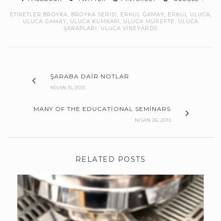
ETIKETLER:
BROYKA
,
BROYKA SERISI
,
ERKUL GAMAY
,
ERKUL ULUCA
,
ULUCA GAMAY
,
ULUCA KUMKAPI
,
ULUCA MÜREFTE
,
ULUCA
ŞARAPLARI
,
ULUCA VINEYARDS
ŞARABA DAIR NOTLAR
NISAN 15, 2013
MANY OF THE EDUCATIONAL SEMINARS
NISAN 26, 2013
RELATED POSTS