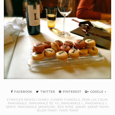
FACEBOOK
TWITTER
PINTEREST
GOOGLE +
ETIKETLER:
DENIZLI GÜNEY
,
GÜNERI CIVAOĞLU
,
JEAN LUC COLIN
,
PAMUKKALE
,
PAMUKKALE 50. YIL
,
PAMUKKALE L
,
PAMUKKALE L
SERISI
,
PAMUKKALE ŞARAPLARI
,
RED WINE
,
ŞARAP
,
ŞARAP TADIM
,
SELDA TOKAT
,
YASIN TOKAT