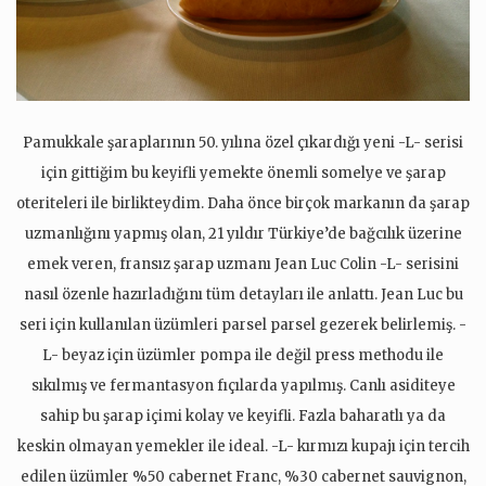
Pamukkale şaraplarının 50. yılına özel çıkardığı yeni -L- serisi
için gittiğim bu keyifli yemekte önemli somelye ve şarap
oteriteleri ile birlikteydim. Daha önce birçok markanın da şarap
uzmanlığını yapmış olan, 21 yıldır Türkiye’de bağcılık üzerine
emek veren, fransız şarap uzmanı Jean Luc Colin -L- serisini
nasıl özenle hazırladığını tüm detayları ile anlattı. Jean Luc bu
seri için kullanılan üzümleri parsel parsel gezerek belirlemiş. -
L- beyaz için üzümler pompa ile değil press methodu ile
sıkılmış ve fermantasyon fıçılarda yapılmış. Canlı asiditeye
sahip bu şarap içimi kolay ve keyifli. Fazla baharatlı ya da
keskin olmayan yemekler ile ideal. -L- kırmızı kupajı için tercih
edilen üzümler %50 cabernet Franc, %30 cabernet sauvignon,