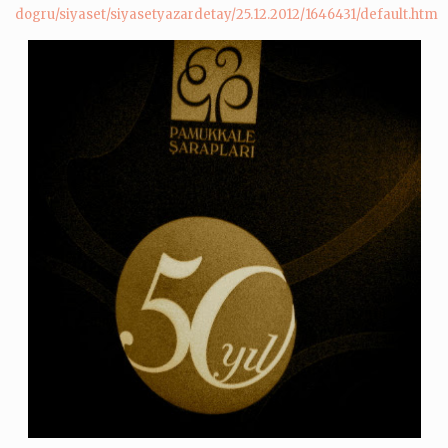
dogru/siyaset/siyasetyazardetay/25.12.2012/1646431/default.htm