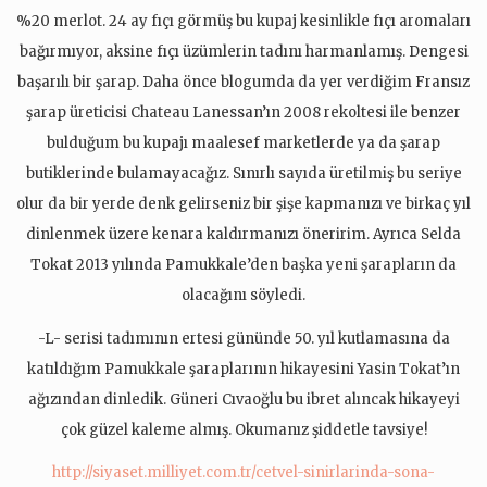
%20 merlot. 24 ay fıçı görmüş bu kupaj kesinlikle fıçı aromaları
bağırmıyor, aksine fıçı üzümlerin tadını harmanlamış. Dengesi
başarılı bir şarap. Daha önce blogumda da yer verdiğim Fransız
şarap üreticisi Chateau Lanessan’ın 2008 rekoltesi ile benzer
bulduğum bu kupajı maalesef marketlerde ya da şarap
butiklerinde bulamayacağız. Sınırlı sayıda üretilmiş bu seriye
olur da bir yerde denk gelirseniz bir şişe kapmanızı ve birkaç yıl
dinlenmek üzere kenara kaldırmanızı öneririm. Ayrıca Selda
Tokat 2013 yılında Pamukkale’den başka yeni şarapların da
olacağını söyledi.
-L- serisi tadımının ertesi gününde 50. yıl kutlamasına da
katıldığım Pamukkale şaraplarının hikayesini Yasin Tokat’ın
ağızından dinledik. Güneri Cıvaoğlu bu ibret alıncak hikayeyi
çok güzel kaleme almış. Okumanız şiddetle tavsiye!
http://siyaset.milliyet.com.tr/cetvel-sinirlarinda-sona-